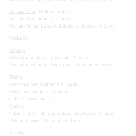
Veckans Vego
: Halloumiburgare
Veckans Pasta
: Köttbullar i tomatsås
Veckans Sallad
: Lufttorkad skinka med fetaost & oliver
Vecka 33
Måndag
Stekt strömming med potatismos & lingon
Panerad kyckling med stekt potatis & mango/currysås
Tisdag
Stekt fläsk med raggmunk & lingon
Stekt fläsk med löksås & potatis
Chili con carne med ris
Onsdag
Glasblåsarbiff, potatis, gräddsås, inlagd gurka & lingon
Fisk på grönsaksbädd med potatismos
Torsdag