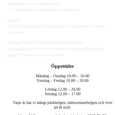
Portergryta med smashed potatis
Fisk Bordelaise med ströbröd, potatis & ärtor
Fredag
Fläskmedaljong med champinjonsås, rostad potatis & varma
grönsaker
Veckans Vego
: Pastagratäng med kall vitlökssås
Veckans Pasta
: Friterad kyckling & champinjonsås
Veckans
Sallad
: Panerad brieost & vinägrett
Öppettider
Måndag – Onsdag 10.00 – 16.00
Torsdag – Fredag 10.00 – 20.00
Lördag 12.00 – 20.00
Söndag 12.00 – 17.00
Varje år har vi stängt påskhelgen, midsommarhelgen och över
jul & nyår.