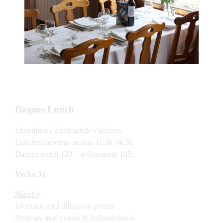
Dagens Lunch
Lunchmeny Limmareds Värdshus
Lunchen serveras mellan 11.30-14.30
Dagens lunch 120:-, avhämtning 105:-
Vecka 31
Måndag
Isterband med dillstuvad potatis
Stekt lax med potatis & hollandaisesås