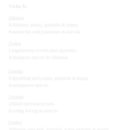
Vecka 32
Måndag
Kåldolmar, potatis, gräddsås & lingon
Panerad fisk med potatismos & kall sås
Tisdag
Långtidsstekta revben med äppelmos
Kebabgryta med ris & vitlökssås
Onsdag
Kålpudding med potatis, gräddsås & lingon
Kasslerpanna med ris
Torsdag
Dillkött med kokt potatis
Kryddig korvgryta med ris
Fredag
Slottsstek med gelé, gräddsås, kokta morötter & potatis