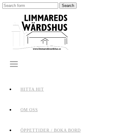
Search
for:
HITTA HIT
OM OSS
ÖPPETTIDER / BOKA BORD