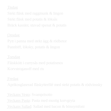
Tisdag
Stekt fläsk med raggmunk & lingon
Stekt fläsk med potatis & löksås
Bräck kassler, stuvad spenat & potatis
Onsdag
Pytt i panna med stekt ägg & rödbetor
Pannbiff, löksky, potatis & lingon
Torsdag
Fläskkött i currysås med potatismos
Korvstroganoff med ris
Fredag
Aprikosglaserad fläskytterfilé med stekt potatis & rödvinssky
Veckans Vego
: Svamprisotto
Veckans Pasta
: Pasta med mustig korvgryta
Veckans Sallad
: Sallad med bacon & bönsymfoni