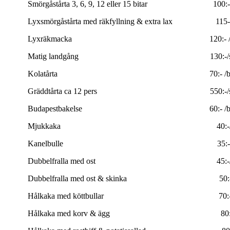
Smörgåstårta 3, 6, 9, 12 eller 15 bitar 100:- /
Lyxsmörgåstårta med räkfyllning & extra lax 115- 
Lyxräkmacka 120:- /s
Matig landgång 130:-/s
Kolatårta 70:- /bi
Gräddtårta ca 12 pers 550:-/s
Budapestbakelse 60:- /bi
Mjukkaka 40:-/bi
Kanelbulle 35:-/s
Dubbelfralla med ost 45:-/s
Dubbelfralla med ost & skinka 50:-/
Hålkaka med köttbullar 70:-/
Hålkaka med korv & ägg 80:-/