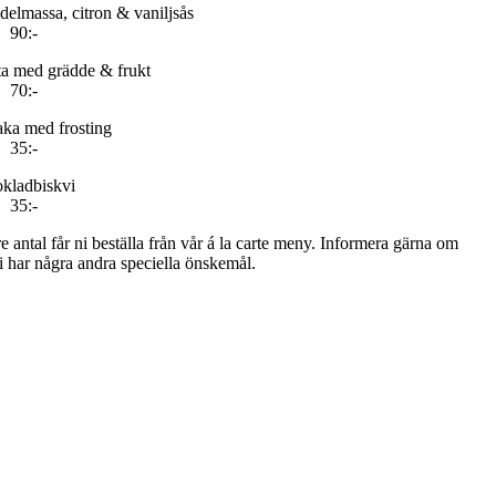
lmassa, citron & vaniljsås
90:-
ta med grädde & frukt
70:-
ka med frosting
35:-
kladbiskvi
35:-
rre antal får ni beställa från vår á la carte meny. Informera gärna om
ni har några andra speciella önskemål.