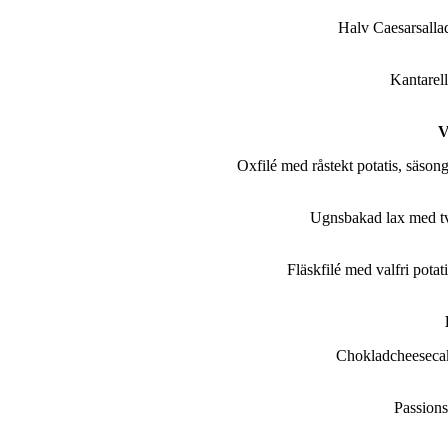
Halv Caesarsalla
Kantarel
V
Oxfilé med råstekt potatis, säson
Ugnsbakad lax med två
Fläskfilé med valfri pota
Chokladcheesecak
Passions