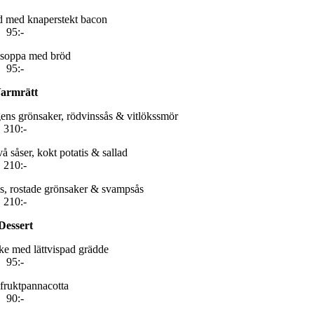
d med knaperstekt bacon
95:-
lsoppa med bröd
95:-
armrätt
gens grönsaker, rödvinssås & vitlökssmör
310:-
 såser, kokt potatis & sallad
210:-
tis, rostade grönsaker & svampsås
210:-
Dessert
e med lättvispad grädde
95:-
fruktpannacotta
90:-