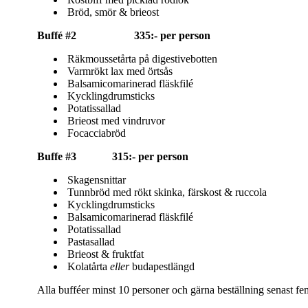
Bröd, smör & brieost
Buffé #2 335:- per person
Räkmoussetårta på digestivebotten
Varmrökt lax med örtsås
Balsamicomarinerad fläskfilé
Kycklingdrumsticks
Potatissallad
Brieost med vindruvor
Focacciabröd
Buffe #3 315:- per person
Skagensnittar
Tunnbröd med rökt skinka, färskost & ruccola
Kycklingdrumsticks
Balsamicomarinerad fläskfilé
Potatissallad
Pastasallad
Brieost & fruktfat
Kolatårta
eller
budapestlängd
Alla bufféer minst 10 personer och gärna beställning senast fe