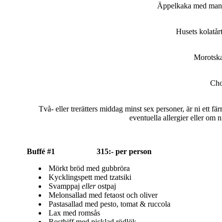
Äppelkaka med mande
Husets kolatår
Morotska
Cho
Två- eller trerätters middag minst sex personer, är ni ett fä
eventuella allergier eller om 
Buffé #1 315:- per person
Mörkt bröd med gubbröra
Kycklingspett med tzatsiki
Svamppaj
eller
ostpaj
Melonsallad med fetaost och oliver
Pastasallad med pesto, tomat & ruccola
Lax med romsås
Rostbiff med picklad rödlök