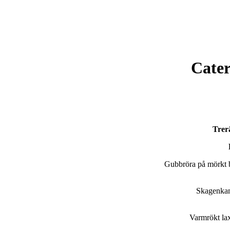
Cate
Trer
Gubbröra på mörkt 
Skagenkan
Varmrökt la