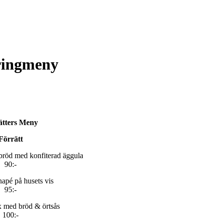
ringmeny
ätters Meny
Förrätt
bröd med konfiterad äggula
90:-
apé på husets vis
95:-
x med bröd & örtsås
100:-