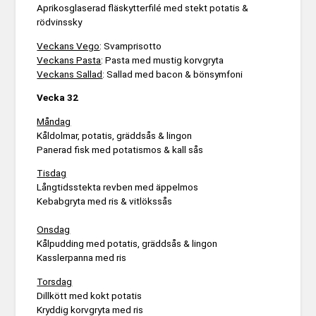
Aprikosglaserad fläskytterfilé med stekt potatis &
rödvinssky
Veckans Vego
: Svamprisotto
Veckans Pasta
: Pasta med mustig korvgryta
Veckans Sallad
: Sallad med bacon & bönsymfoni
Vecka 32
Måndag
Kåldolmar, potatis, gräddsås & lingon
Panerad fisk med potatismos & kall sås
Tisdag
Långtidsstekta revben med äppelmos
Kebabgryta med ris & vitlökssås
Onsdag
Kålpudding med potatis, gräddsås & lingon
Kasslerpanna med ris
Torsdag
Dillkött med kokt potatis
Kryddig korvgryta med ris