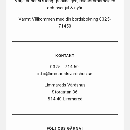
Varje år har vi stängt påskhelgen, midsommarhelgen
och över jul & nyår.
Varmt Välkommen med din bordsbokning 0325-
71450
KONTAKT
0325 - 714 50.
info@limmaredsvardshus.se
Limmareds Värdshus
Storgatan 36
514 40 Limmared
FÖLJ OSS GÄRNA!