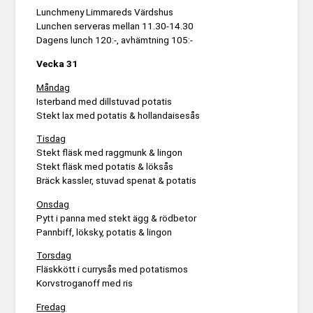
Lunchmeny Limmareds Värdshus
Lunchen serveras mellan 11.30-14.30
Dagens lunch 120:-, avhämtning 105:-
Vecka 31
Måndag
Isterband med dillstuvad potatis
Stekt lax med potatis & hollandaisesås
Tisdag
Stekt fläsk med raggmunk & lingon
Stekt fläsk med potatis & löksås
Bräck kassler, stuvad spenat & potatis
Onsdag
Pytt i panna med stekt ägg & rödbetor
Pannbiff, löksky, potatis & lingon
Torsdag
Fläskkött i currysås med potatismos
Korvstroganoff med ris
Fredag