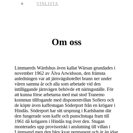
VINLISTA
Om oss
Limmareds Wärdshus även kallat Wärsan grundades i
november 1962 av Älva Arwidsson, den främsta
anledningen var att järnvägshotellet brann ner under
våren samma år och alla som arbetade vid den
intilliggande järnvägen behövde ett näringsställe. För
att kunna förse arbetarna med mat stod Tranemo
kommun tillfogande med disponentvillan Sofiero och
de köpte även kaffestugan Söderport från en krögare i
Hindås. Söderport har sitt ursprung i Karlshamn där
den fungerade som kaffe och punschstuga fram till
1961 då krögaren i Hindås tog över den. Stugan
monterades upp provisoriskt i anslutning till villan i
Limmared men den blev kvar permanent och är än idag